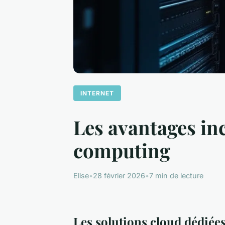
INTERNET
Les avantages in
computing
Elise
•
28 février 2026
•
7 min de lecture
Les solutions cloud dédiées