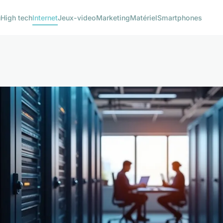
u
High tech
Internet
Jeux-video
Marketing
Matériel
Smartphones