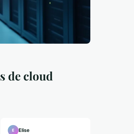
s de cloud
Elise
E