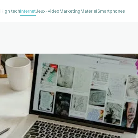
u
High tech
Internet
Jeux-video
Marketing
Matériel
Smartphones