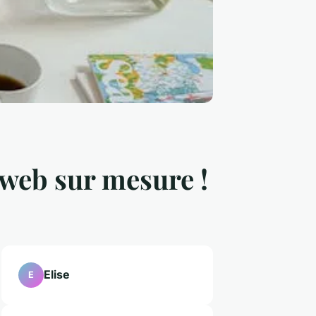
 web sur mesure !
Elise
E