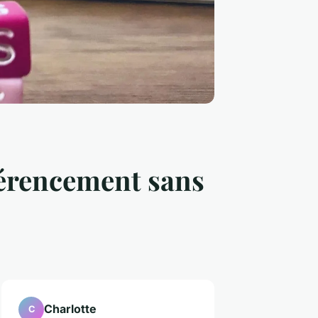
férencement sans
Charlotte
C