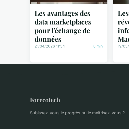
Les avantages des
Les
data marketplaces
rév
pour l'échange de
inf
données
Ma
21/04/2026 11:34
8 min
19/03
Forecotech
Subissez-vous le progrès ou le maîtrisez-vous ?