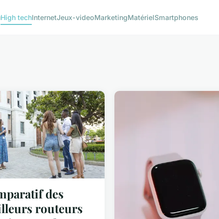
u
High tech
Internet
Jeux-video
Marketing
Matériel
Smartphones
paratif des
lleurs routeurs