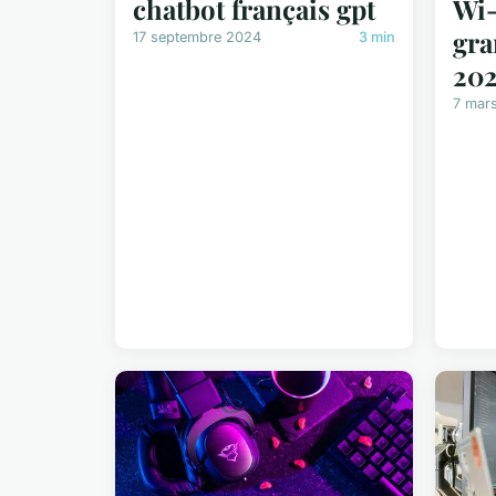
chatbot français gpt
Wi-
gra
17 septembre 2024
3 min
20
7 mar