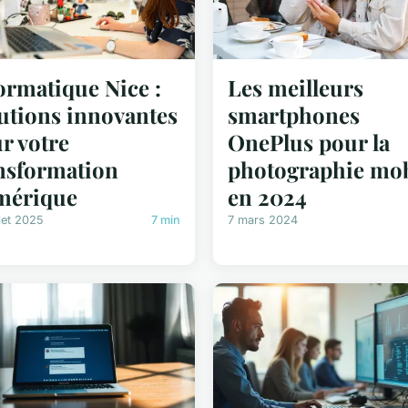
ormatique Nice :
Les meilleurs
utions innovantes
smartphones
r votre
OnePlus pour la
nsformation
photographie mob
mérique
en 2024
llet 2025
7 min
7 mars 2024