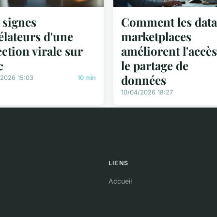
 signes
Comment les data
élateurs d'une
marketplaces
ection virale sur
améliorent l'accès
c
le partage de
données
/2026 15:03
10 min
10/04/2026 18:27
LIENS
Accueil