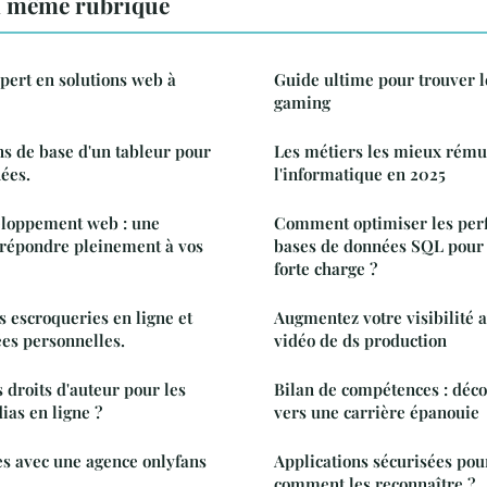
a même rubrique
xpert en solutions web à
Guide ultime pour trouver l
gaming
ons de base d'un tableur pour
Les métiers les mieux rém
ées.
l'informatique en 2025
eloppement web : une
Comment optimiser les per
 répondre pleinement à vos
bases de données SQL pour l
forte charge ?
 escroqueries en ligne et
Augmentez votre visibilité 
es personnelles.
vidéo de ds production
droits d'auteur pour les
Bilan de compétences : déc
as en ligne ?
vers une carrière épanouie
ès avec une agence onlyfans
Applications sécurisées pou
comment les reconnaître ?