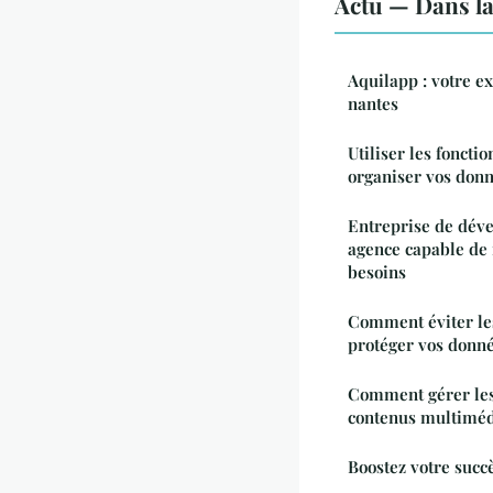
Actu — Dans l
Aquilapp : votre e
nantes
Utiliser les foncti
organiser vos donn
Entreprise de dév
agence capable de
besoins
Comment éviter les
protéger vos donné
Comment gérer les 
contenus multimédi
Boostez votre succ