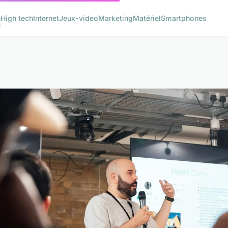
u
High tech
Internet
Jeux-video
Marketing
Matériel
Smartphones