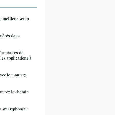
e meilleur setup
unérés dans
formances de
es applications à
avec le montage
ouvrez le chemin
r smartphones :